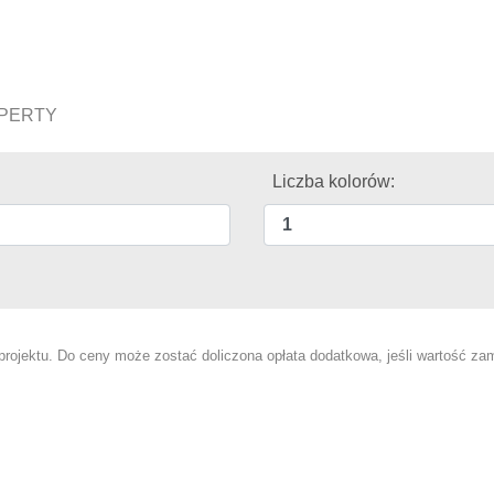
OPERTY
Liczba kolorów:
ojektu. Do ceny może zostać doliczona opłata dodatkowa, jeśli wartość zam